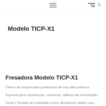
B
MECANICA Y ELECTRÓNICA INDUSTRIAL
Automatización / Diseño
o
t
Industrial
ó
n
Modelo TICP-X1
d
e
l
m
e
n
ú
Fresadora Modelo TICP-X1
Centro de mecanizado profesional de muy alta potencia
Especial para carpinterías, rotulación, talleres de mecanizado
Corte y fresado de materiales como alucobond, pladur, pvc,