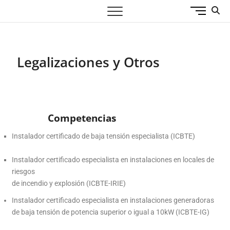
B
Automatización / Diseño
MECANICA Y ELECTRÓNICA INDUSTRIAL
o
t
Industrial
ó
n
Legalizaciones y Otros
d
e
l
m
e
Competencias
n
Instalador certificado de baja tensión especialista (ICBTE)
ú
Instalador certificado especialista en instalaciones en locales de
riesgos
de incendio y explosión (ICBTE-IRIE)
Instalador certificado especialista en instalaciones generadoras
de baja tensión de potencia superior o igual a 10kW (ICBTE-IG)